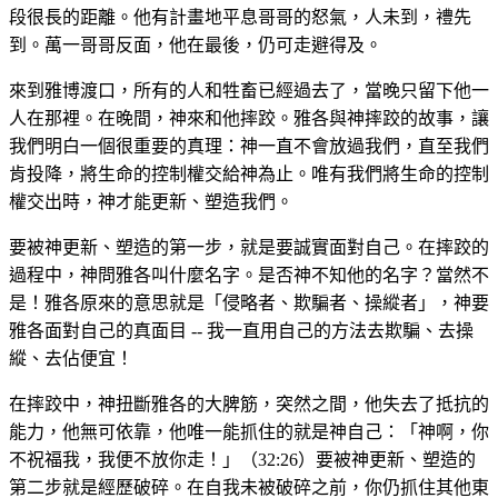
段很長的距離。他有計畫地平息哥哥的怒氣，人未到，禮先
到。萬一哥哥反面，他在最後，仍可走避得及。
來到雅博渡口，所有的人和牲畜已經過去了，當晚只留下他一
人在那裡。在晚間，神來和他摔跤。雅各與神摔跤的故事，讓
我們明白一個很重要的真理：神一直不會放過我們，直至我們
肯投降，將生命的控制權交給神為止。唯有我們將生命的控制
權交出時，神才能更新、塑造我們。
要被神更新、塑造的第一步，就是要誠實面對自己。在摔跤的
過程中，神問雅各叫什麼名字。是否神不知他的名字？當然不
是！雅各原來的意思就是「侵略者、欺騙者、操縱者」，神要
雅各面對自己的真面目 -- 我一直用自己的方法去欺騙、去操
縱、去佔便宜！
在摔跤中，神扭斷雅各的大脾筋，突然之間，他失去了抵抗的
能力，他無可依靠，他唯一能抓住的就是神自己：「神啊，你
不祝福我，我便不放你走！」（32:26）要被神更新、塑造的
第二步就是經歷破碎。在自我未被破碎之前，你仍抓住其他東