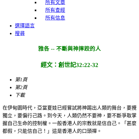
所有文章
所有查經
所有信息
選擇語言
搜尋
雅各 -- 不斷與神摔跤的人
經文：創世記32:22-32
第1頁
第2頁
下載
在伊甸園時代，亞當夏娃已經嘗試將神踢出人類的舞台，要攪
獨立，要偏行己路。到今天，人類仍然不要神，要不斷爭取掌
握自己生命的控制權。一般香港人的宗教就是信自己。「甚麼
都假，只能信自己！」這是香港人的口頭禪。