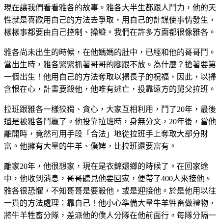
現在讓我們看看雅各的故事。雅各大半生都跟人鬥力，他的天
性就是喜歡用自己的方法去爭取，用自己的計謀使事情發生，
樣樣事都要由自己控制、操縱。我們在許多方面都很像雅各。
雅各尚未出生的時候，在他媽媽的肚中，已經和他的哥哥鬥。
當出生時，雅各緊緊抓著哥哥的腳跟不放。為什麼？搶著要第
一個出生！他用自己的方法奪取以掃長子的祝福，因此，以掃
含恨在心，計畫要殺他，他唯有逃亡，投靠遠方的舅父拉班。
拉班跟雅各一樣狡猾、貪心，大家互相利用，鬥了20年，最後
還是被雅各鬥贏了。他投靠拉班時，身無分文，20年後，當他
離開時，竟然可用手段「合法」地從拉班手上奪取大部分財
富。他擁有大量的牛羊、僕婢，比拉班還要富有。
離家20年，他很想家，現在是衣錦還鄉的時候了。在回家途
中，他收到消息，哥哥聽見他要回家，便帶了400人來接他。
雅各很恐懼，不知哥哥是要殺他，或是迎接他。於是他用以往
一貫的方法處理：靠自己！他小心準備大量牛羊牲畜做禮物，
將牛羊牲畜分隊，差派他的僕人分隊在他前面行。每隊分隔一